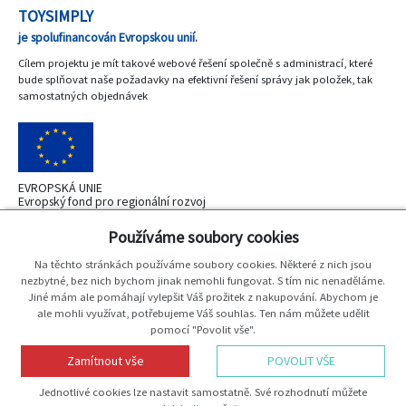
TOYSIMPLY
je spolufinancován Evropskou unií.
Cílem projektu je mít takové webové řešení společně s administrací, které
bude splňovat naše požadavky na efektivní řešení správy jak položek, tak
samostatných objednávek
EVROPSKÁ UNIE
Evropský fond pro regionální rozvoj
OP Podnikání a inovace pro konkurenceshopnost
Používáme soubory cookies
Na těchto stránkách používáme soubory cookies. Některé z nich jsou
nezbytné, bez nich bychom jinak nemohli fungovat. S tím nic nenaděláme.
Jiné mám ale pomáhají vylepšit Váš prožitek z nakupování. Abychom je
MINISTERSTVO
ale mohli využívat, potřebujeme Váš souhlas. Ten nám můžete udělit
PRŮMYSLU A OBCHODU
pomocí "Povolit vše".
Zamítnout vše
POVOLIT VŠE
Vytvořil
JP-WebShop
Jednotlivé cookies lze nastavit samostatně. Své rozhodnutí můžete
Copyright 2026
Mideer
Všechna práva vyhrazena