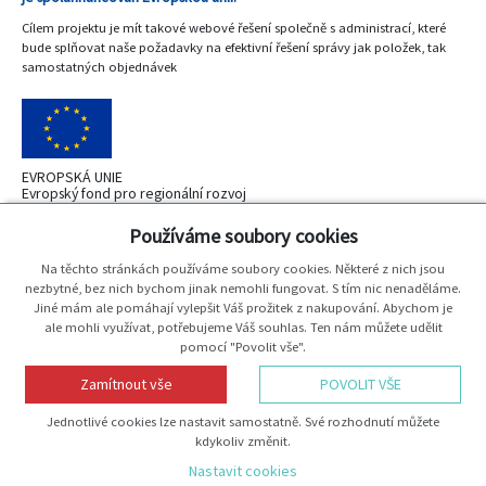
Cílem projektu je mít takové webové řešení společně s administrací, které
bude splňovat naše požadavky na efektivní řešení správy jak položek, tak
samostatných objednávek
EVROPSKÁ UNIE
Evropský fond pro regionální rozvoj
OP Podnikání a inovace pro konkurenceshopnost
Používáme soubory cookies
Na těchto stránkách používáme soubory cookies. Některé z nich jsou
nezbytné, bez nich bychom jinak nemohli fungovat. S tím nic nenaděláme.
Jiné mám ale pomáhají vylepšit Váš prožitek z nakupování. Abychom je
MINISTERSTVO
ale mohli využívat, potřebujeme Váš souhlas. Ten nám můžete udělit
PRŮMYSLU A OBCHODU
pomocí "Povolit vše".
Zamítnout vše
POVOLIT VŠE
Vytvořil
JP-WebShop
Jednotlivé cookies lze nastavit samostatně. Své rozhodnutí můžete
Copyright 2026
Mideer
Všechna práva vyhrazena
kdykoliv změnit.
Podle zákona o evidenci tržeb je prodávající povinen vystavit kupujícímu
Nastavit cookies
účtenku. Zároveň je povinen zaevidovat přijatou tržbu u správce daně