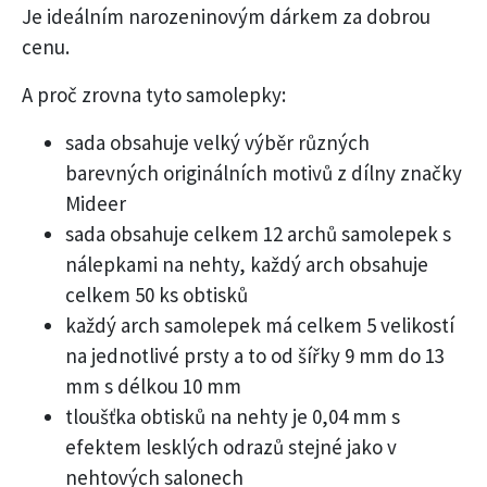
Je ideálním narozeninovým dárkem za dobrou
cenu.
A proč zrovna tyto samolepky:
sada obsahuje velký výběr různých
barevných originálních motivů z dílny značky
Mideer
sada obsahuje celkem 12 archů samolepek s
nálepkami na nehty, každý arch obsahuje
celkem 50 ks obtisků
každý arch samolepek má celkem 5 velikostí
na jednotlivé prsty a to od šířky 9 mm do 13
mm s délkou 10 mm
tloušťka obtisků na nehty je 0,04 mm s
efektem lesklých odrazů stejné jako v
nehtových salonech