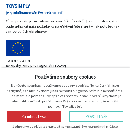
TOYSIMPLY
je spolufinancován Evropskou unií.
Cílem projektu je mít takové webové řešení společně s administrací, které
bude splňovat naše požadavky na efektivní řešení správy jak položek, tak
samostatných objednávek
EVROPSKÁ UNIE
Evropský fond pro regionální rozvoj
OP Podnikání a inovace pro konkurenceshopnost
Používáme soubory cookies
Na těchto stránkách používáme soubory cookies. Některé z nich jsou
nezbytné, bez nich bychom jinak nemohli fungovat. S tím nic nenaděláme.
Jiné mám ale pomáhají vylepšit Váš prožitek z nakupování. Abychom je
MINISTERSTVO
ale mohli využívat, potřebujeme Váš souhlas. Ten nám můžete udělit
PRŮMYSLU A OBCHODU
pomocí "Povolit vše".
Zamítnout vše
POVOLIT VŠE
Vytvořil
JP-WebShop
Jednotlivé cookies lze nastavit samostatně. Své rozhodnutí můžete
Copyright 2026
Mideer
Všechna práva vyhrazena