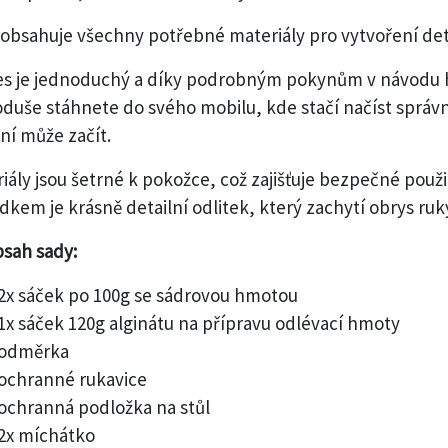
obsahuje všechny potřebné materiály pro vytvoření deta
s je jednoduchý a díky podrobným pokynům v návodu ho
duše stáhnete do svého mobilu, kde stačí načíst správn
ní může začít.
iály jsou šetrné k pokožce, což zajišťuje bezpečné použ
dkem je krásně detailní odlitek, který zachytí obrys ru
sah sady:
2x sáček po 100g se sádrovou hmotou
1x sáček 120g alginátu na přípravu odlévací hmoty
odměrka
ochranné rukavice
ochranná podložka na stůl
2x míchátko