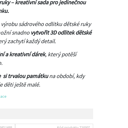
ruky – kreativní sada pro jedinečnou
nku.
 výrobu sádrového odlitku dětské ruky
ožní snadno
vytvořit 3D odlitek dětské
terý zachytí každý detail.
ní a kreativní dárek
, který potěší
.
e si trvalou památku
na období, kdy
e děti ještě malé.
mace
u
MD1488
Kód produktu
TS0007