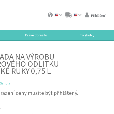
Přihlášení
Právě dorazilo
Pro školky
SADA NA VÝROBU
ROVÉHO ODLITKU
KÉ RUKY 0,75 L
ySimply
razení ceny musíte být přihlášený.
T