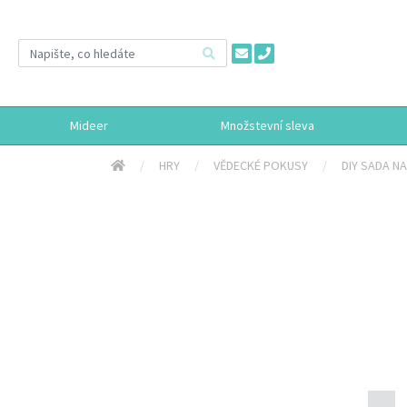
Mideer
Množstevní sleva
HRY
VĚDECKÉ POKUSY
DIY SADA N