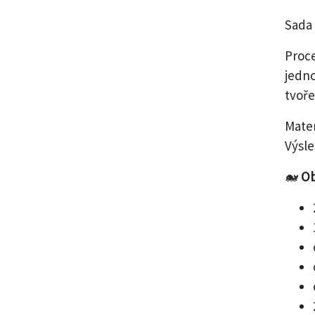
Sada 
Proce
jedno
tvoře
Mater
Výsle
🐋
Ob