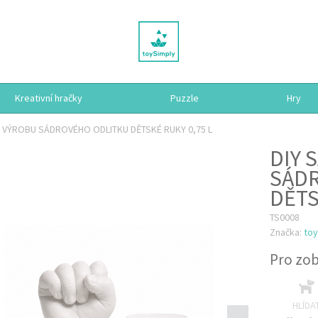
Kreativní hračky
Puzzle
Hry
A VÝROBU SÁDROVÉHO ODLITKU DĚTSKÉ RUKY 0,75 L
DIY 
SÁD
DĚTS
TS0008
Značka:
to
Pro zob
HLÍDA