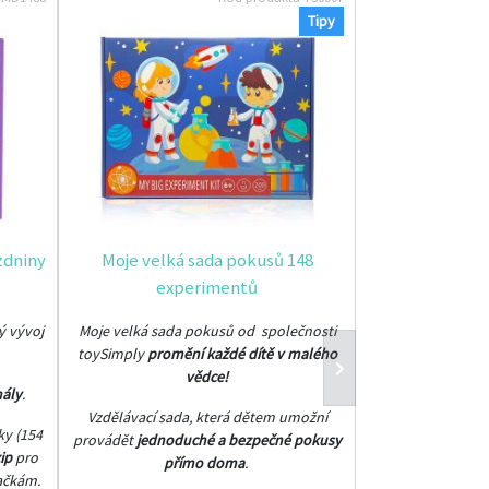
Tipy
zdniny
Moje velká sada pokusů 148
experimentů
ý vývoj
Moje velká sada pokusů od společnosti
toySimply
promění každé dítě v malého
vědce!
nály
.
Vzdělávací sada, která dětem umožní
ky (154
provádět
jednoduché a bezpečné pokusy
ip
pro
přímo doma
.
ačkám.