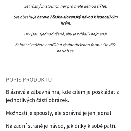
Set různých stolních her pro malé děti od tří let.
Set obsahuje
barevný česko-slovenský návod k jednotlivým
hrám
.
Hry jsou zjednodušené, aby je zvládli i nejmenší.
S
Zahrát si můžete například zjednodušenou formu Člověče
nezlob se.
POPIS PRODUKTU
Bláznivá a zábavná hra, kde cílem je poskládat z
jednotlivých částí obrázek.
Možností je spousty, ale správná je jen jedna!
Na zadní straně je návod, jak dílky k sobě patří.