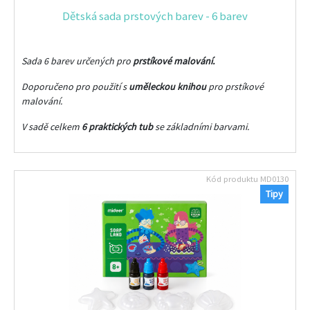
Dětská sada prstových barev - 6 barev
Sada 6 barev určených pro
prstíkové malování.
Doporučeno pro použití s
uměleckou knihou
pro prstíkové
malování.
V sadě celkem
6 praktických tub
se základními barvami.
Kód produktu
MD0130
Tipy