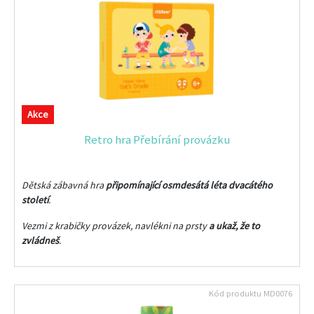
Akce
Retro hra Přebírání provázku
Dětská zábavná hra
připomínající osmdesátá léta dvacátého
století
.
Vezmi z krabičky provázek, navlékni na prsty
a ukaž, že to
zvládneš
.
Kód produktu
MD0076