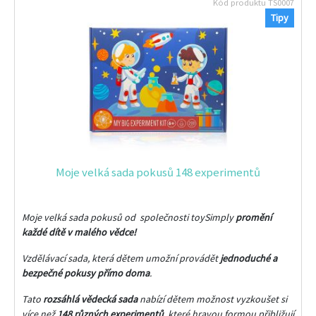
Kód produktu
TS0007
Tipy
Moje velká sada pokusů 148 experimentů
Moje velká sada pokusů od společnosti toySimply
promění
každé dítě v malého vědce!
Vzdělávací sada, která dětem umožní provádět
jednoduché a
bezpečné pokusy přímo doma
.
Tato
rozsáhlá vědecká sada
nabízí dětem možnost vyzkoušet si
více než
148 různých experimentů
, které hravou formou přibližují