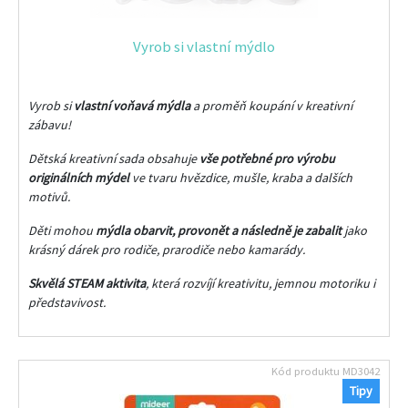
Vyrob si vlastní mýdlo
Vyrob si
vlastní voňavá mýdla
a proměň koupání v kreativní
zábavu!
Dětská kreativní sada obsahuje
vše potřebné pro výrobu
originálních mýdel
ve tvaru hvězdice, mušle, kraba a dalších
motivů.
Děti mohou
mýdla obarvit, provonět a následně je zabalit
jako
krásný dárek pro rodiče, prarodiče nebo kamarády.
Skvělá STEAM aktivita
, která rozvíjí kreativitu, jemnou motoriku i
představivost.
Kód produktu
MD3042
Tipy