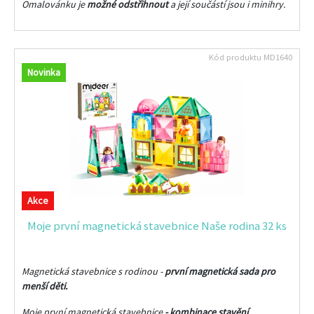
Omalovánku je
možné odstřihnout
a její součástí jsou i minihry.
Kód produktu
MD1640
Novinka
Akce
Moje první magnetická stavebnice Naše rodina 32 ks
Magnetická stavebnice s rodinou -
první magnetická sada pro
menší děti.
Moje první magnetická stavebnice
- kombinace stavění