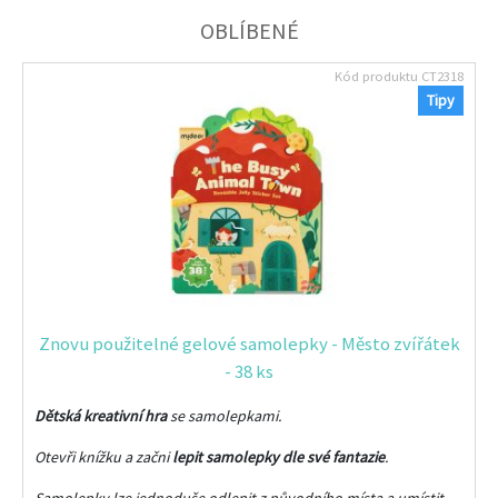
OBLÍBENÉ
Kód produktu
CT2318
Tipy
Znovu použitelné gelové samolepky - Město zvířátek
- 38 ks
Dětská kreativní hra
se samolepkami.
Otevři knížku a začni
lepit samolepky dle své fantazie
.
Samolepky lze jednoduše odlepit z původního místa a umístit