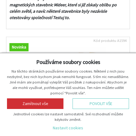
magnetických stavebnic Mideer, které si již získaly oblibu po
celém světě, a navíc některé stavebnice byly nezávisle
otestovány společností Testuj to.
Kód produktu
A1594
Novinka
Používáme soubory cookies
Na těchto stránkách používáme soubory cookies. Některé z nich jsou
nezbytné, bez nich bychom jinak nemohli fungovat. S tím nic nenaděláme.
Jiné mám ale pomáhají vylepšit Váš prožitek z nakupování. Abychom je
ale mohli využívat, potřebujeme Váš souhlas. Ten nám můžete udělit
pomocí "Povolit vše".
Zamítnout vše
POVOLIT VŠE
ARCHIMEDES BLOCKS dřevěné stavební kostky 50 ks
Jednotlivé cookies lze nastavit samostatně. Své rozhodnutí můžete
kdykoliv změnit.
Nastavit cookies
Dřevěná stavebnice pro
neomezené kreativní stavění a rozvoj