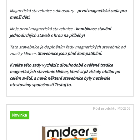
Magnetická stavebnice s dinosaury -
první magnetická sada pro
menší děti.
Moje první magnetická stavebnice
- kombinace stavění
jednoduchých staveb s hrou na příběhy!
Tato stavebnice je doplněním řady magnetických stavebnic od
značky Mideer.
Stavebnice jsou plně kompatibilní.
Kvalita této sady vychází z dlouhodobě ověřené tradice
magnetických stavebnic Mideer, které si již získaly oblibu po
celém světě, a navíc některé stavebnice byly nezávisle
otestovány společností Testuj to.
Kód produktu
MD2306
Novinka