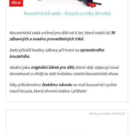
Akce
Kouzelnická sada – Kouzla a triky 36 triků
Kouzelnická sada určená pro děti od 6 let, která nabízí až
36
zábavných a snadno proveditelných triků
.
Sada přináší hodiny zábavy při hraní na
opravdového
kouzelníka.
Ideální jako
originální dárek pro děti,
které rády objevují nové
dovednosti a chtějí se stát hvězdou vlastní kouzelnické show.
Díky přiloženému
českému návodu
se malí kouzelníci rychle
naučí kouzla, která ohromí rodinu i přátele!
Kód produktu
MD4219