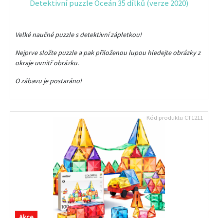
Detektivní puzzle Oceán 35 dílků (verze 2020)
Velké naučné puzzle s detektivní zápletkou!
Nejprve složte puzzle a pak přiloženou lupou hledejte obrázky z
okraje uvnitř obrázku.
O zábavu je postaráno!
Kód produktu
CT1211
Akce