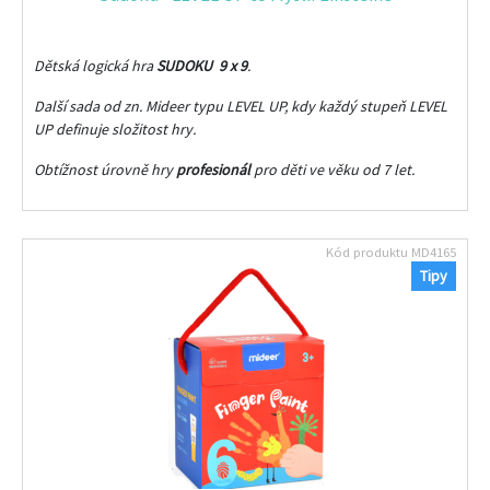
Dětská logická hra
SUDOKU 9 x 9
.
Další sada od zn. Mideer typu LEVEL UP, kdy každý stupeň LEVEL
UP definuje složitost hry.
Obtížnost úrovně hry
profesionál
pro děti ve věku od 7 let.
Kód produktu
MD4165
Tipy